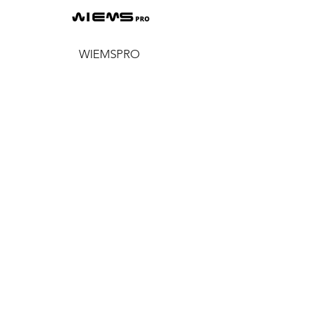
WIEMSPRO
EMS
WIEMSFIT
AKADEMIA
WIEMS LAB
WISHOP
BLOG
PYTANIA I ODPOWIEDZI
INFORMACJE
REGULAMINY, POLITYKA
PRYWATNOŚCI I COOKIES
ŚLEDŹ NAS