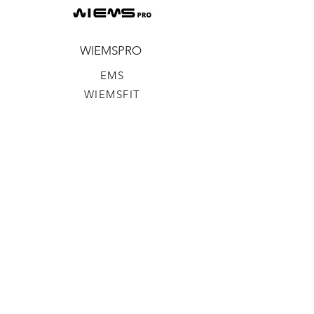
WIEMSPRO
EMS
WIEMSFIT
AKADEMIA
WIEMS LAB
WISHOP
BLOG
PYTANIA I ODPOWIEDZI
INFORMACJE
REGULAMINY, POLITYKA
PRYWATNOŚCI I COOKIES
ŚLEDŹ NAS