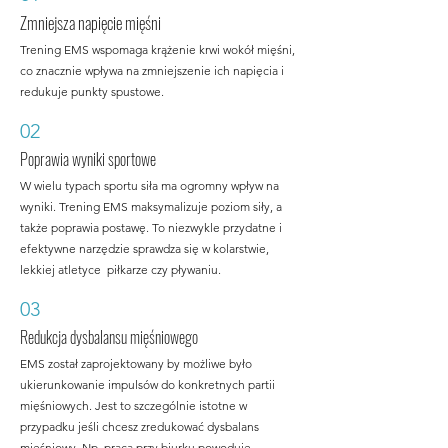
Zmniejsza napięcie mięśni
Trening EMS wspomaga krążenie krwi wokół mięśni,
co znacznie wpływa na zmniejszenie ich napięcia i
redukuje punkty spustowe.
02
Poprawia wyniki sportowe
W wielu typach sportu siła ma ogromny wpływ na
wyniki. Trening EMS maksymalizuje poziom siły, a
także poprawia postawę. To niezwykle przydatne i
efektywne narzędzie sprawdza się w kolarstwie,
lekkiej atletyce piłkarze czy pływaniu.
03
Redukcja dysbalansu mięśniowego
EMS został zaprojektowany by możliwe było
ukierunkowanie impulsów do konkretnych partii
mięśniowych. Jest to szczególnie istotne w
przypadku jeśli chcesz zredukować dysbalans
mięśniowy. Np. praca przy biurku powoduje