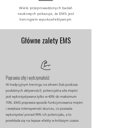
Wiele przeprowadzonych badań
naukowych pokazuje, że EMS jest
treningiem wysokoefektywnym.
Główne zalety EMS
Poprawia siłę i wytrzymałość
W tradycyjnym treningu na siłowni (lub podczas
podobnych aktywności) potencjalna siła mięśni
jest wykorzystywana tylko w 40% do maksimum
70%. EMS poprawia sposób funkcjonowania mięśni
i zwiększa intensywność skurczu, co pozwala
wykorzystać ponad 90% ich potencjału, a to
przekłada się na lepsze efekty w krótszym czasie.