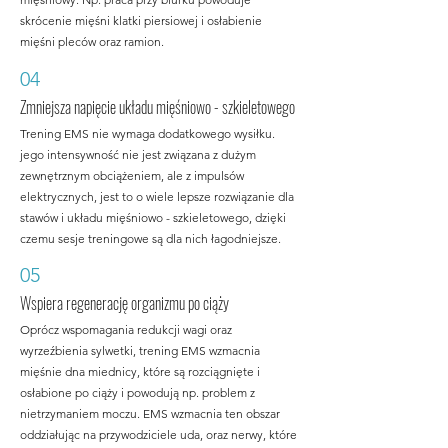
skrócenie mięśni klatki piersiowej i osłabienie
mięśni pleców oraz ramion.
04
Zmniejsza napięcie układu mięśniowo - szkieletowego
Trening EMS nie wymaga dodatkowego wysiłku.
jego intensywność nie jest związana z dużym
zewnętrznym obciążeniem, ale z impulsów
elektrycznych, jest to o wiele lepsze rozwiązanie dla
stawów i układu mięśniowo - szkieletowego, dzięki
czemu sesje treningowe są dla nich łagodniejsze.
05
Wspiera regenerację organizmu po ciąży
Oprócz wspomagania redukcji wagi oraz
wyrzeźbienia sylwetki, trening EMS wzmacnia
mięśnie dna miednicy, które są rozciągnięte i
osłabione po ciąży i powodują np. problem z
nietrzymaniem moczu. EMS wzmacnia ten obszar
oddziałując na przywodziciele uda, oraz nerwy, które