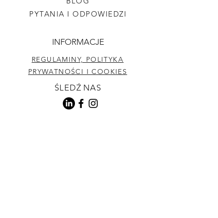
BLOG
PYTANIA I ODPOWIEDZI
INFORMACJE
REGULAMINY, POLITYKA
PRYWATNOŚCI I COOKIES
ŚLEDŹ NAS
WARUNKI PŁATNOŚCI
I
DOSTAWY
SKONTAKTUJ SIĘ Z NAMI
+48 663-665-565
INFO@WIEMSPRO.PL