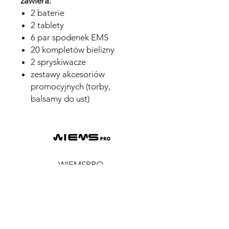
zawiera:
2 baterie
2 tablety
6 par spodenek EMS
20 kompletów bielizny
2 spryskiwacze
zestawy akcesoriów
promocyjnych (torby,
balsamy do ust)
WIEMSPRO
EMS
WIEMSFIT
AKADEMIA
WIEMS LAB