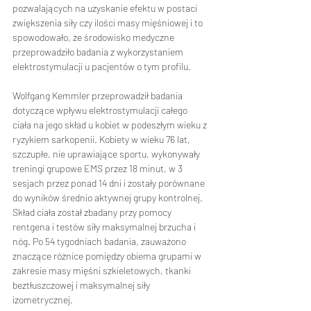
pozwalających na uzyskanie efektu w postaci 
zwiększenia siły czy ilości masy mięśniowej i to 
spowodowało, że środowisko medyczne 
przeprowadziło badania z wykorzystaniem 
elektrostymulacji u pacjentów o tym profilu.
Wolfgang Kemmler przeprowadził badania 
dotyczące wpływu elektrostymulacji całego 
ciała na jego skład u kobiet w podeszłym wieku z 
ryzykiem sarkopenii. Kobiety w wieku 76 lat, 
szczupłe, nie uprawiające sportu, wykonywały 
treningi grupowe EMS przez 18 minut, w 3 
sesjach przez ponad 14 dni i zostały porównane 
do wyników średnio aktywnej grupy kontrolnej. 
Skład ciała został zbadany przy pomocy 
rentgena i testów siły maksymalnej brzucha i 
nóg. Po 54 tygodniach badania, zauważono 
znaczące różnice pomiędzy obiema grupami w 
zakresie masy mięśni szkieletowych, tkanki 
beztłuszczowej i maksymalnej siły 
izometrycznej.