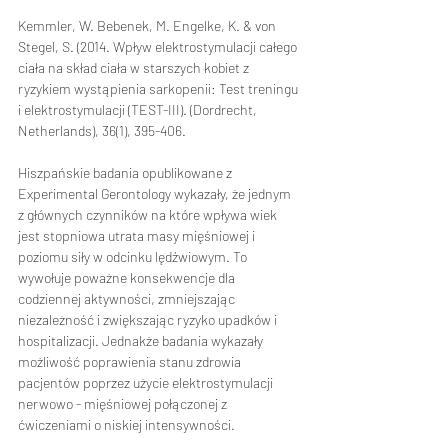
Kemmler, W. Bebenek, M. Engelke, K. & von 
Stegel, S. (2014. Wpływ elektrostymulacji całego 
ciała na skład ciała w starszych kobiet z 
ryzykiem wystąpienia sarkopenii: Test treningu 
i elektrostymulacji (TEST-III). (Dordrecht, 
Netherlands), 36(1), 395-406.
Hiszpańskie badania opublikowane z 
Experimental Gerontology wykazały, że jednym 
z głównych czynników na które wpływa wiek 
jest stopniowa utrata masy mięśniowej i 
poziomu siły w odcinku lędźwiowym. To 
wywołuje poważne konsekwencje dla 
codziennej aktywności, zmniejszając 
niezależność i zwiększając ryzyko upadków i 
hospitalizacji. Jednakże badania wykazały 
możliwość poprawienia stanu zdrowia 
pacjentów poprzez użycie elektrostymulacji 
nerwowo - mięśniowej połączonej z 
ćwiczeniami o niskiej intensywności.